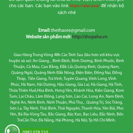
cho các bạn. Các bạn vào link
để nhận bộ 
https://alan.asia/
sách nhé
Email:
thethaore@gmail.com
Website sản phẩm mới:
http://shopaha.vn
Giao Hàng Trong Vòng 48h Các Tỉnh Sau (lâu hơn với khu vực
huyện xã xa): An Giang, , Bình Định, Bình Dương, Bình Phước, Bình
Thuận, Cà Mau, Cao Bằng, Đắk Lắc,Quảng Bình, Quảng Nam,
Quảng Ngãi, Quảng Ninh Đắk Nông, Điện Biên, Đồng Nai, Đồng
Tháp, Tiền Giang, Trà Vinh, Tuyên Quang, Vĩnh Long, Vĩnh
Phúc, Hà Nam, Hải Dương, Hậu Giang, Gia Lai, Hà Giang, Hà Tĩnh,
Thừa Thiên Huế,Hòa Bình, Hưng Yên, Khánh Hòa, Kiên Giang, Kom
Tum, Lai Châu, Lâm Đồng, Lạng Sơn, Lào Cai, Long An, Nam Định,
Nghệ An, Ninh Bình, Ninh Thuận, Phú Thọ, , Quảng Trị, Sóc Trăng,
Sơn La, Tây Ninh, Thái Bình, Thái Nguyên, Thanh Hóa, Yên Bái, Phú
Yên, Bà Rịa-Vũng Tàu, Bắc Giang, Bác Kan, Bạc Liêu, Bắc Ninh, Bến
TreCần Thơ, Đà Nẵng, Hải Phòng, Hà Nội, Tp Hồ Chí MInh.
0982.078.510