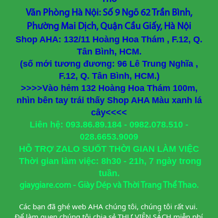
Văn Phòng Hà Nội: Số 9 Ngõ 62 Trần Bình,
Phường Mai Dịch, Quận Cầu Giấy, Hà Nội
Shop AHA: 132/11 Hoàng Hoa Thám , F.12, Q.
Tân Bình, HCM.
(số mới tương đương: 96 Lê Trung Nghĩa ,
F.12, Q. Tân Bình, HCM.)
>>>>Vào hẻm 132 Hoàng Hoa Thám 100m,
nhìn bên tay trái thấy Shop AHA Màu xanh lá
cây<<<<
Liên hệ: 093.86.89.184 - 0982.078.510 -
028.6653.9009
HỖ TRỢ ZALO SUỐT THỜI GIAN LÀM VIỆC
Thời gian làm việc: 8h30 - 21h, 7 ngày trong
tuần.
giaygiare.com - Giày Dép và Thời Trang Thể Thao.
Các bạn đã ghé web AHA chúng tôi, chúng tôi rất vui. 
Để làm quen chúng tôi chia sẻ THƯ VIỆN SÁCH miễn phí 