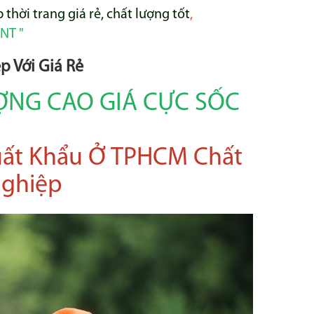
thời trang giá rẻ, chất lượng tốt
,
NT "
 Với Giá Rẻ
ƯỢNG CAO GIÁ CỰC SỐC
ất Khẩu Ở TPHCM Chất
Nghiệp