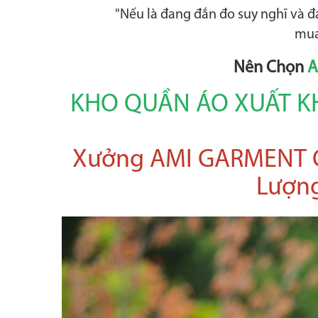
"Nếu là đang đắn đo suy nghĩ và 
mua 
Nên Chọn
A
KHO QUẦN ÁO XUẤT KH
Xưởng AMI GARMENT C
Lượng