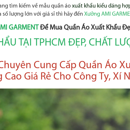
đang tìm kiếm về mẫu quần áo
xuất khẩu kiểu dáng hợp 
số lượng lớn với giá sỉ thì hãy đến
Xưởng AMI GARME
MI GARMENT
Để Mua Quần Áo Xuất Khẩu Đẹp
ẨU TẠI TPHCM ĐẸP, CHẤT L
huyên Cung Cấp Quần Áo Xu
 Cao Giá Rẻ Cho Công Ty, Xí 