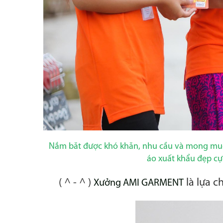
Nắm băt được khó khăn, nhu cầu và mong muố
áo xuất khẩu đẹp cực
( ^ - ^ )
là lựa c
Xưởng AMI GARMENT