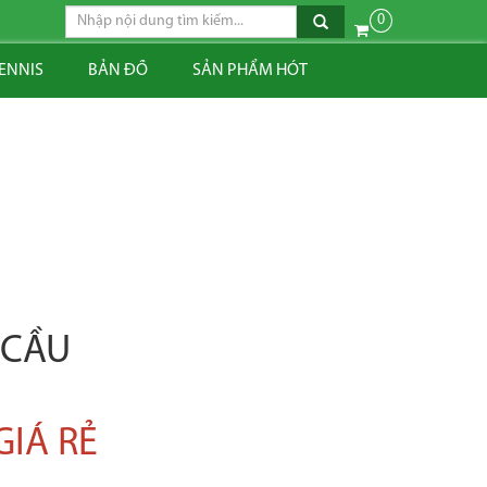
0
TENNIS
BẢN ĐỒ
SẢN PHẨM HÓT
 CẦU
GIÁ RẺ