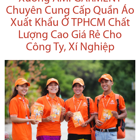
Chuyên Cung Cấp Quần Áo
Xuất Khẩu Ở TPHCM Chất
Lượng Cao Giá Rẻ Cho
Công Ty, Xí Nghiệp