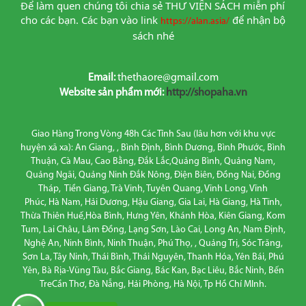
Để làm quen chúng tôi chia sẻ THƯ VIỆN SÁCH miễn phí 
cho các bạn. Các bạn vào link
để nhận bộ 
https://alan.asia/
sách nhé
Email:
thethaore@gmail.com
Website sản phẩm mới:
http://shopaha.vn
Giao Hàng Trong Vòng 48h Các Tỉnh Sau (lâu hơn với khu vực
huyện xã xa): An Giang, , Bình Định, Bình Dương, Bình Phước, Bình
Thuận, Cà Mau, Cao Bằng, Đắk Lắc,Quảng Bình, Quảng Nam,
Quảng Ngãi, Quảng Ninh Đắk Nông, Điện Biên, Đồng Nai, Đồng
Tháp, Tiền Giang, Trà Vinh, Tuyên Quang, Vĩnh Long, Vĩnh
Phúc, Hà Nam, Hải Dương, Hậu Giang, Gia Lai, Hà Giang, Hà Tĩnh,
Thừa Thiên Huế,Hòa Bình, Hưng Yên, Khánh Hòa, Kiên Giang, Kom
Tum, Lai Châu, Lâm Đồng, Lạng Sơn, Lào Cai, Long An, Nam Định,
Nghệ An, Ninh Bình, Ninh Thuận, Phú Thọ, , Quảng Trị, Sóc Trăng,
Sơn La, Tây Ninh, Thái Bình, Thái Nguyên, Thanh Hóa, Yên Bái, Phú
Yên, Bà Rịa-Vũng Tàu, Bắc Giang, Bác Kan, Bạc Liêu, Bắc Ninh, Bến
TreCần Thơ, Đà Nẵng, Hải Phòng, Hà Nội, Tp Hồ Chí MInh.