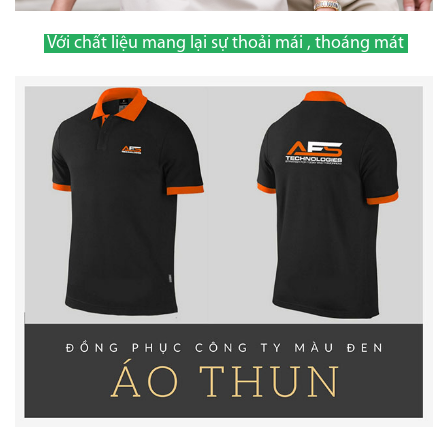
Với chất liệu mang lại sự thoải mái , thoáng mát