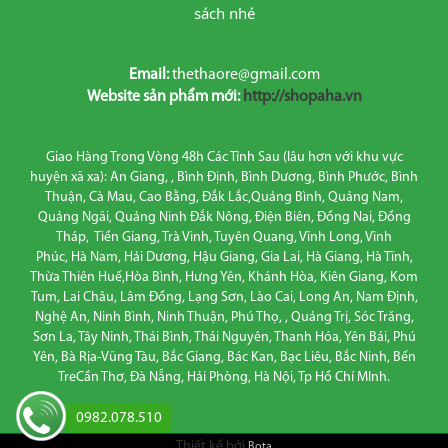
sách nhé
Email:
thethaore@gmail.com
Website sản phẩm mới:
http://shopaha.vn
Giao Hàng Trong Vòng 48h Các Tỉnh Sau (lâu hơn với khu vực
huyện xã xa): An Giang, , Bình Định, Bình Dương, Bình Phước, Bình
Thuận, Cà Mau, Cao Bằng, Đắk Lắc,Quảng Bình, Quảng Nam,
Quảng Ngãi, Quảng Ninh Đắk Nông, Điện Biên, Đồng Nai, Đồng
Tháp, Tiền Giang, Trà Vinh, Tuyên Quang, Vĩnh Long, Vĩnh
Phúc, Hà Nam, Hải Dương, Hậu Giang, Gia Lai, Hà Giang, Hà Tĩnh,
Thừa Thiên Huế,Hòa Bình, Hưng Yên, Khánh Hòa, Kiên Giang, Kom
Tum, Lai Châu, Lâm Đồng, Lạng Sơn, Lào Cai, Long An, Nam Định,
Nghệ An, Ninh Bình, Ninh Thuận, Phú Thọ, , Quảng Trị, Sóc Trăng,
Sơn La, Tây Ninh, Thái Bình, Thái Nguyên, Thanh Hóa, Yên Bái, Phú
Yên, Bà Rịa-Vũng Tàu, Bắc Giang, Bác Kan, Bạc Liêu, Bắc Ninh, Bến
TreCần Thơ, Đà Nẵng, Hải Phòng, Hà Nội, Tp Hồ Chí MInh.
0982.078.510
Thiết kế bởi
Bota