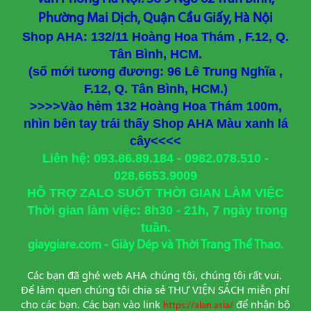
Phường Mai Dịch, Quận Cầu Giấy, Hà Nội
Shop AHA: 132/11 Hoàng Hoa Thám , F.12, Q.
Tân Bình, HCM.
(số mới tương đương: 96 Lê Trung Nghĩa ,
F.12, Q. Tân Bình, HCM.)
>>>>Vào hẻm 132 Hoàng Hoa Thám 100m,
nhìn bên tay trái thấy Shop AHA Màu xanh lá
cây<<<<
Liên hệ: 093.86.89.184 - 0982.078.510 -
028.6653.9009
HỖ TRỢ ZALO SUỐT THỜI GIAN LÀM VIỆC
Thời gian làm việc: 8h30 - 21h, 7 ngày trong
tuần.
giaygiare.com - Giày Dép và Thời Trang Thể Thao.
Các bạn đã ghé web AHA chúng tôi, chúng tôi rất vui. 
Để làm quen chúng tôi chia sẻ THƯ VIỆN SÁCH miễn phí 
cho các bạn. Các bạn vào link
để nhận bộ 
https://alan.asia/